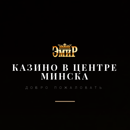
КАЗИНО В ЦЕНТРЕ
МИНСКА
ДОБРО ПОЖАЛОВАТЬ