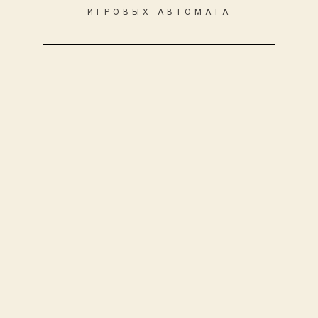
ИГРОВЫХ АВТОМАТА
ПОКЕРНЫЕ ТУРНИРЫ В
КАЗИНО ЭМИР КАЖДЫЙ
ДЕНЬ СПЕЦИАЛЬНО ДЛЯ ВАС!