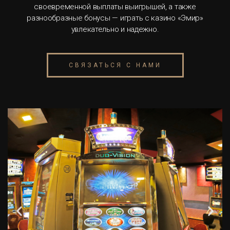
своевременной выплаты выигрышей, а также
разнообразные бонусы — играть с казино «Эмир»
увлекательно и надежно.
СВЯЗАТЬСЯ С НАМИ